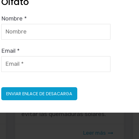
Olfato
Primavera: ¡protege las
manchas blancas en la piel
Nombre *
frente al sol!
Publicado en
Blog
,
Vitíligo
19 marzo, 2024
Email *
Llega la primavera, los días
empiezan a alargar y nos
exponemos al sol por primera vez
esta temporada. Si tienes
manchas blancas en la piel a
causa del vitíligo, tendrás que
extremar las precauciones para
evitar las quemaduras solares.
Leer más