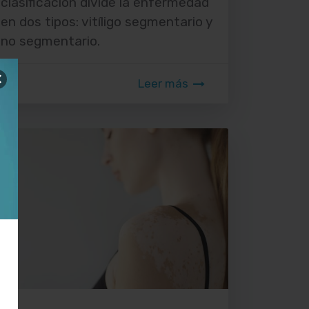
clasificación divide la enfermedad
en dos tipos: vitíligo segmentario y
no segmentario.
Leer más