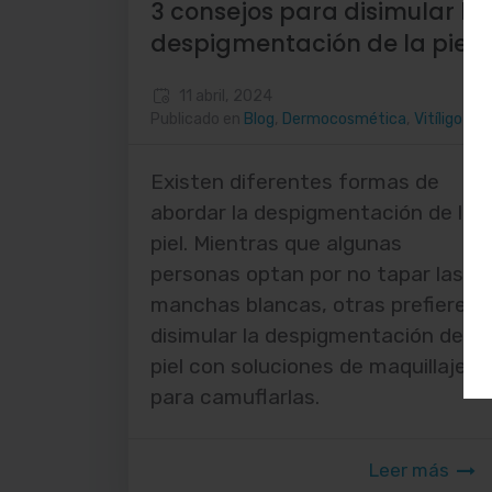
3 consejos para disimular la
despigmentación de la piel
11 abril, 2024
Publicado en
Blog
,
Dermocosmética
,
Vitíligo
Existen diferentes formas de
abordar la despigmentación de la
piel. Mientras que algunas
personas optan por no tapar las
manchas blancas, otras prefieren
disimular la despigmentación de la
piel con soluciones de maquillaje
para camuflarlas.
Leer más