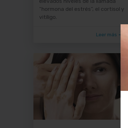
elevados niveles de la llamada
“hormona del estrés”, el cortisol y
vitíligo.
Leer más