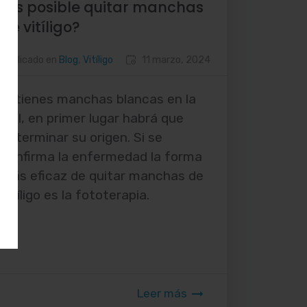
¿Es posible quitar manchas
de vitíligo?
Publicado en
Blog
,
Vitíligo
11 marzo, 2024
Si tienes manchas blancas en la
piel, en primer lugar habrá que
determinar su origen. Si se
confirma la enfermedad la forma
más eficaz de quitar manchas de
vitíligo es la fototerapia.
Leer más