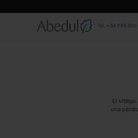
Saltar
al
Tel.
+34 948 806
contenido
El vitílig
una pérdid