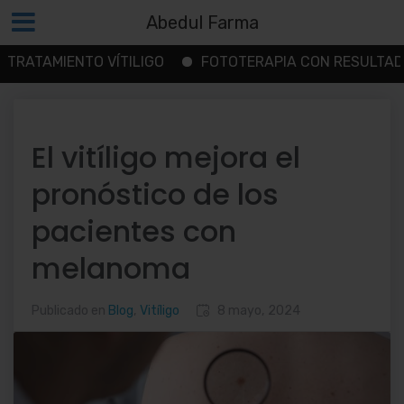
Abedul Farma
MIENTO VÍTILIGO
FOTOTERAPIA CON RESULTADOS
Saltar
al
contenido
El vitíligo mejora el
pronóstico de los
pacientes con
melanoma
Publicado en
Blog
,
Vitíligo
8 mayo, 2024