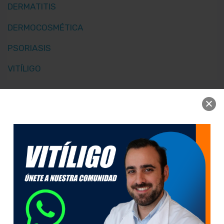
DERMATITIS
DERMOCOSMÉTICA
PSORIASIS
VITÍLIGO
Abedul
PRODUCTOS FARMACÉUTICOS S.L.
Polígono la Estrella, C/ Berroa nave 16.
Utilizamos cookies
propias y de
31192, Tajonar. Navarra - España
terceros con el fin
00 34 948 806 051
de mejorar la
admin@abedulfarma.com
experiencia de
usuario y recopilar
datos estadísticos.