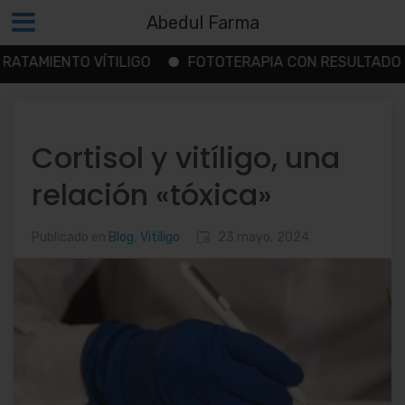
Abedul Farma
ENTO VÍTILIGO
FOTOTERAPIA CON RESULTADOS
C
Saltar
al
contenido
Cortisol y vitíligo, una
relación «tóxica»
Publicado en
Blog
,
Vitíligo
23 mayo, 2024