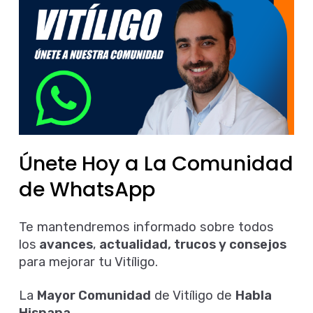
VITÍLIGO
Abedul
PRODUCTOS FARMACÉUTICOS S.L.
Polígono la Estrella, C/ Berroa nave 16.
Utilizamos cookies
Únete Hoy a La Comunidad
propias y de
31192, Tajonar. Navarra - España
terceros con el fin
de WhatsApp
00 34 948 806 051
de mejorar la
admin@abedulfarma.com
experiencia de
usuario y recopilar
Te mantendremos informado sobre todos
datos estadísticos.
los
avances
,
actualidad, trucos y consejos
Si sigues utilizando
para mejorar tu Vitíligo.
este sitio
asumiremos que
Líneas Abedul
estás de acuerdo.
La
Mayor Comunidad
de Vitíligo de
Habla
con nuestra