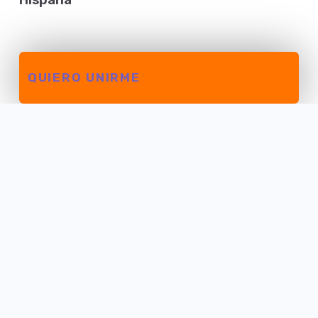
Hispana
Cuidado de la piel
Política de cookies
.
Línea dermocosmética
Cuidado de mascotas
Vale
QUIERO UNIRME
Tratamientos
Vitíligo
Psoriasis
Dermatitis
Acné
Anosmia
Política de cookies
Política de privacidad