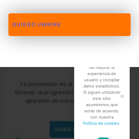
ACNÉ
QUIERO UNIRME
Utilizamos cookies
propias y de
terceros con el fin
de mejorar la
experiencia de
usuario y recopilar
La prevención es la mejor manera de
datos estadísticos.
detener la progresión del acné y evitar la
Si sigues utilizando
este sitio
aparición de marcas o cicatrices.
asumiremos que
estás de acuerdo.
con nuestra
Política de cookies
.
SABER MÁS