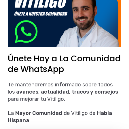
Únete Hoy a La Comunidad
El cuidado de las pieles atópicas es otra de
de WhatsApp
nuestras líneas de investigación.
Desarrollamos soluciones para el
Te mantendremos informado sobre todos
tratamiento de la dermatitis.
los
avances
,
actualidad, trucos y consejos
para mejorar tu Vitíligo.
SABER MÁS
La
Mayor Comunidad
de Vitíligo de
Habla
Hispana