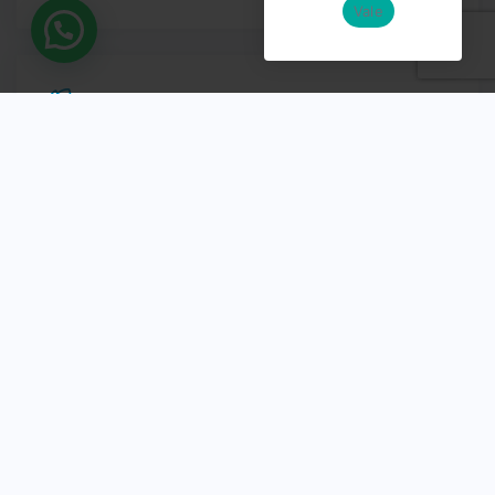
Vale
💬 ¿Tienes dudas?, ¡escríbenos!
ANOSMIA
Abedul Farma ha desarrollado una línea de
aceites esenciales 100% naturales para
ayudarte a recuperar el olfato.