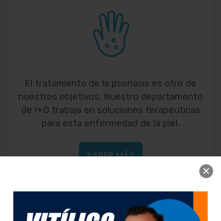
El tratamiento de la psoriasis es otro de
nuestros objetivos. Nuestro departamento
de I+D trabaja en soluciones terapéuticas
para esta enfermedad de la piel.
SABER MÁS
DERMATITIS