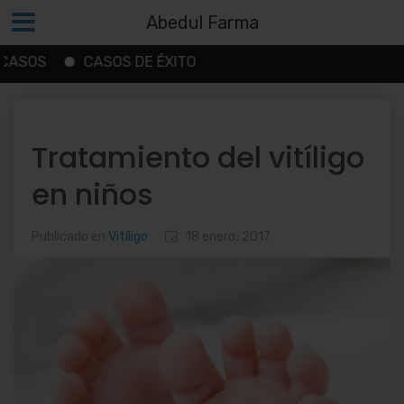
Abedul Farma
CASOS DE ÉXITO
Saltar
al
contenido
Tratamiento del vitíligo
en niños
Publicado en
Vitíligo
18 enero, 2017