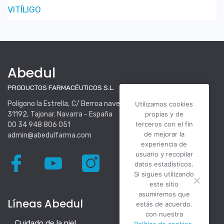
VITÍLIGO
Abedul
PRODUCTOS FARMACÉUTICOS S.L.
Polígono la Estrella, C/ Berroa nave 16.
Utilizamos cookies
31192, Tajonar. Navarra - España
propias y de
terceros con el fin
00 34 948 806 051
de mejorar la
admin@abedulfarma.com
experiencia de
usuario y recopilar
datos estadísticos.
Si sigues utilizando
este sitio
asumiremos que
Líneas Abedul
estás de acuerdo.
con nuestra
Cuidado de la piel