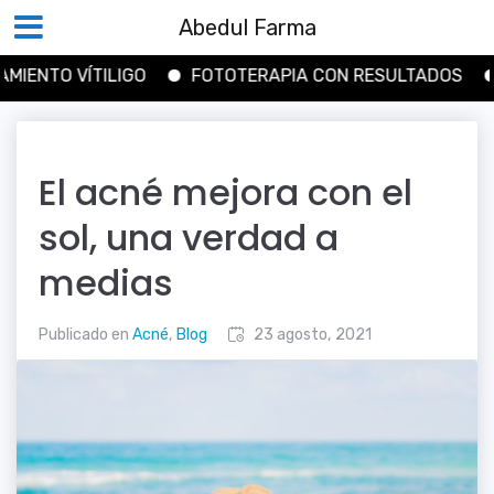
Abedul Farma
TO VÍTILIGO
FOTOTERAPIA CON RESULTADOS
COM
Saltar
al
contenido
El acné mejora con el
sol, una verdad a
medias
Publicado en
Acné
,
Blog
23 agosto, 2021