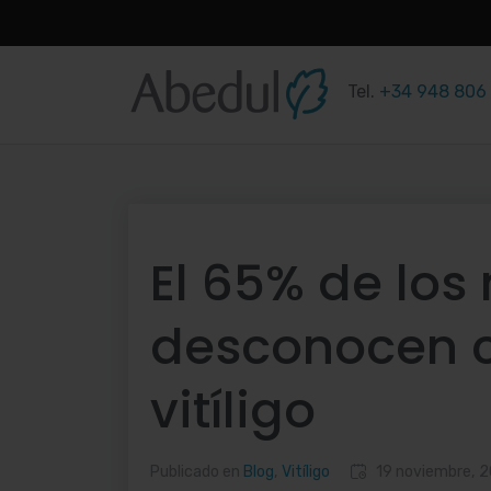
Saltar
al
Tel.
+34 948 806
contenido
El 65% de los
desconocen c
vitíligo
Publicado en
Blog
,
Vitíligo
19 noviembre, 