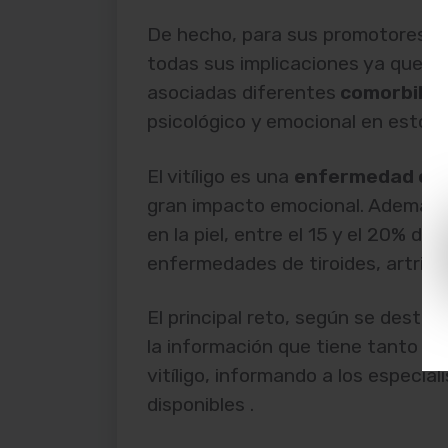
De hecho, para sus promotores, 
todas sus implicaciones ya que las
asociadas diferentes
comorbilid
psicológico y emocional en estos 
El vitíligo es una
enfermedad cró
gran impacto emocional. Además de
en la piel, entre el 15 y el 20% d
enfermedades de tiroides, artritis
El principal reto, según se destac
la información que tiene tanto la
vitíligo, informando a los especia
disponibles .