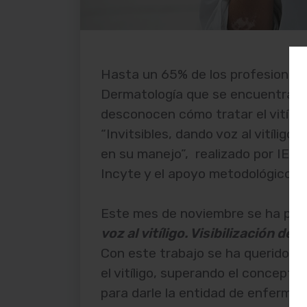
Hasta un 65% de los profesionale
Dermatología que se encuentran co
desconocen cómo tratar el vitílig
“Invitsibles, dando voz al vitíligo
en su manejo”, realizado por IESE
Incyte y el apoyo metodológico 
Este mes de noviembre se ha pre
voz al vitíligo. Visibilización d
Con este trabajo se ha querido m
el vitíligo, superando el concepto
para darle la entidad de enferme