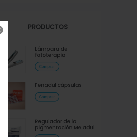
PRODUCTOS
Lámpara de
fototerapia
Comprar
Fenadul cápsulas
Comprar
Regulador de la
pigmentación Meladul