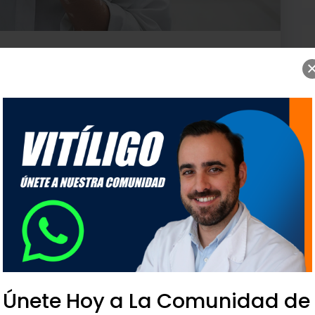
s médicos de Atención Primaria y
n casos de vitíligo en la consulta
o. Así se desprende del estudio
. Visibilización de la enfermedad y avances
 Business School, en colaboración con
de Outcomes´10.
sentado en Madrid “
Invitsibles, dando
e la enfermedad y avances en su manejo
”.
ejorar el conocimiento sobre cómo tratar
 de que se trata de un problema estético,
Únete Hoy a La Comunidad de
dad que le corresponde.