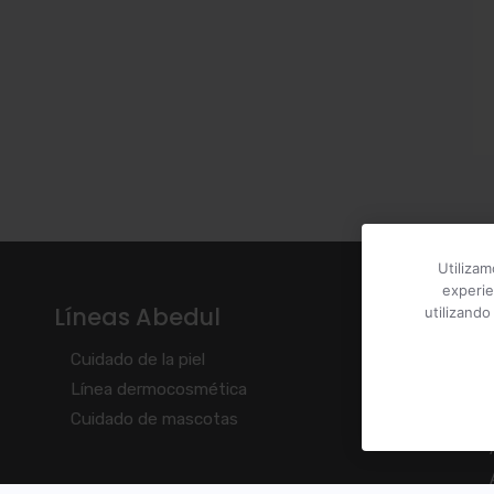
Utilizam
experie
Líneas Abedul
T
utilizand
Cuidado de la piel
Línea dermocosmética
Cuidado de mascotas