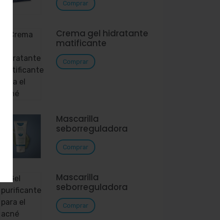
Comprar
Crema gel hidratante
matificante
Comprar
Mascarilla
seborreguladora
Comprar
Mascarilla
seborreguladora
Comprar