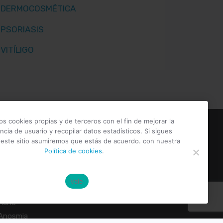
DERMOCOSMÉTICA
PSORIASIS
VITÍLIGO
os cookies propias y de terceros con el fin de mejorar la
ncia de usuario y recopilar datos estadísticos. Si sigues
ratamientos
o este sitio asumiremos que estás de acuerdo. con nuestra
Política de cookies
.
Vitíligo
Psoriasis
Vale
Dermatitis
Acné
Anosmia