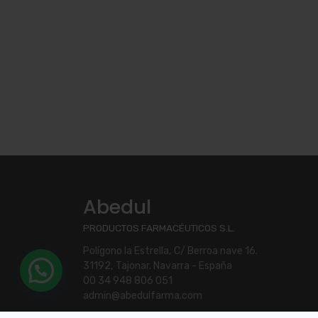
Abedul
PRODUCTOS FARMACÉUTICOS S.L.
Polígono la Estrella, C/ Berroa nave 16.
31192, Tajonar. Navarra - España
00 34 948 806 051
admin@abedulfarma.com