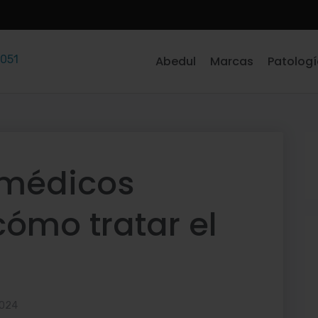
 051
Abedul
Marcas
Patolog
 médicos
ómo tratar el
2024