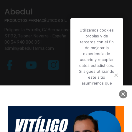
Abedul
PRODUCTOS FARMACÉUTICOS S.L.
Polígono la Estrella, C/ Berroa nave 16.
Utilizamos cookies
propias y de
31192, Tajonar. Navarra - España
terceros con el fin
00 34 948 806 051
de mejorar la
admin@abedulfarma.com
experiencia de
usuario y recopilar
datos estadísticos.
Si sigues utilizando
este sitio
asumiremos que
Líneas Abedul
estás de acuerdo.
con nuestra
Cuidado de la piel
Política de cookies
.
Línea dermocosmética
Cuidado de mascotas
Vale