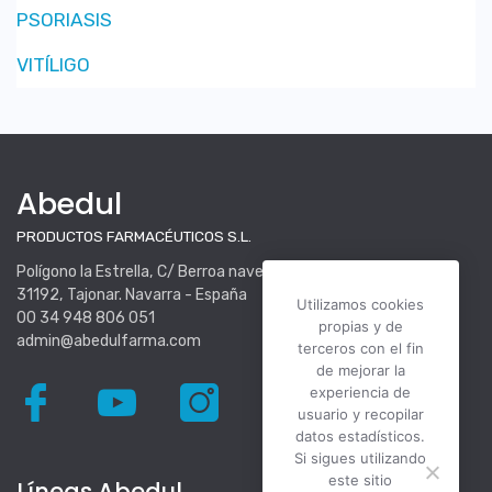
DERMOCOSMÉTICA
PSORIASIS
VITÍLIGO
Abedul
PRODUCTOS FARMACÉUTICOS S.L.
Utilizamos cookies
Polígono la Estrella, C/ Berroa nave 16.
propias y de
31192, Tajonar. Navarra - España
terceros con el fin
00 34 948 806 051
de mejorar la
admin@abedulfarma.com
experiencia de
usuario y recopilar
datos estadísticos.
Si sigues utilizando
este sitio