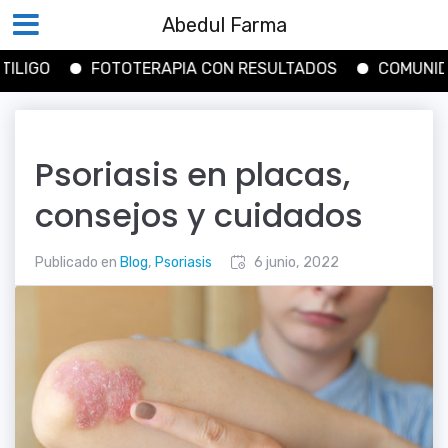
Abedul Farma
GO
FOTOTERAPIA CON RESULTADOS
COMUNIDAD 
Saltar
al
contenido
Psoriasis en placas,
consejos y cuidados
Publicado en
Blog
,
Psoriasis
6 junio, 2022