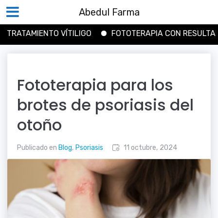
Abedul Farma
TAMIENTO VÍTILIGO
FOTOTERAPIA CON RESULTADOS
Saltar
al
contenido
Fototerapia para los
brotes de psoriasis del
otoño
Publicado en
Blog
,
Psoriasis
11 octubre, 2024