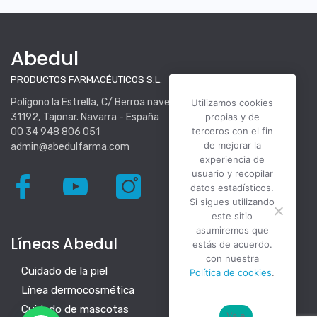
Abedul
PRODUCTOS FARMACÉUTICOS S.L.
Polígono la Estrella, C/ Berroa nave 16.
Utilizamos cookies
31192, Tajonar. Navarra - España
propias y de
terceros con el fin
00 34 948 806 051
de mejorar la
admin@abedulfarma.com
experiencia de
usuario y recopilar
datos estadísticos.
Si sigues utilizando
este sitio
asumiremos que
Líneas Abedul
estás de acuerdo.
con nuestra
Cuidado de la piel
Política de cookies
.
Línea dermocosmética
Cuidado de mascotas
Vale