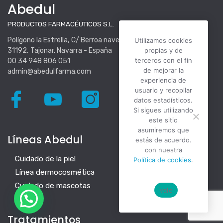
Abedul
PRODUCTOS FARMACÉUTICOS S.L.
Polígono la Estrella, C/ Berroa nave 16.
Utilizamos cookies
31192, Tajonar. Navarra - España
propias y de
terceros con el fin
00 34 948 806 051
de mejorar la
admin@abedulfarma.com
experiencia de
usuario y recopilar
datos estadísticos.
Si sigues utilizando
este sitio
asumiremos que
Líneas Abedul
estás de acuerdo.
con nuestra
Cuidado de la piel
Política de cookies
.
Línea dermocosmética
Cuidado de mascotas
Vale
Tratamientos