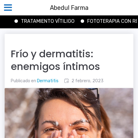
Abedul Farma
TRATAMIENTO VÍTILIGO
FOTOTERAPIA CON RESULTAD
Saltar
al
contenido
Frío y dermatitis:
enemigos íntimos
Publicado en
Dermatitis
2 febrero, 2023