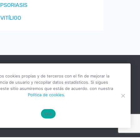
DERMOCOSMÉTICA
PSORIASIS
VITÍLIGO
os cookies propias y de terceros con el fin de mejorar la
ncia de usuario y recopilar datos estadísticos. Si sigues
ratamientos
o este sitio asumiremos que estás de acuerdo. con nuestra
Política de cookies
.
Vitíligo
Psoriasis
Vale
Dermatitis
Acné
Anosmia