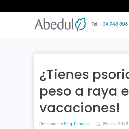
Saltar
al
Tel.
+34 948 806
contenido
¿Tienes psori
peso a raya e
vacaciones!
Publicado en
Blog
,
Psoriasis
26 julio, 2022