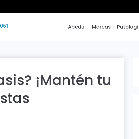
 051
Abedul
Marcas
Patolog
asis? ¡Mantén tu
stas