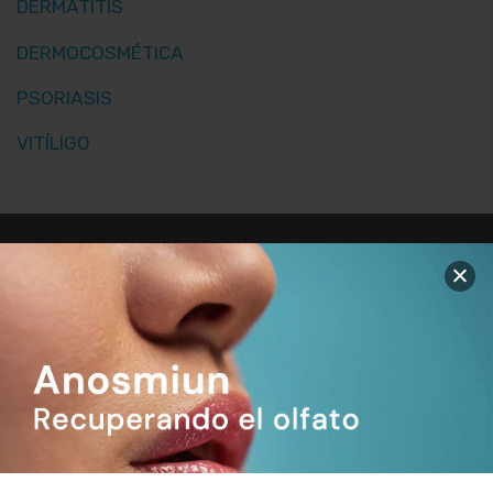
DERMATITIS
DERMOCOSMÉTICA
PSORIASIS
VITÍLIGO
Abedul
PRODUCTOS FARMACÉUTICOS S.L.
Polígono la Estrella, C/ Berroa nave 16.
Utilizamos cookies
propias y de
31192, Tajonar. Navarra - España
terceros con el fin
00 34 948 806 051
de mejorar la
admin@abedulfarma.com
experiencia de
usuario y recopilar
datos estadísticos.