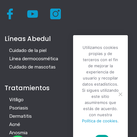
Líneas Abedul
Utilizamos cookies
Cuidado de la piel
propias y de
Línea dermocosmética
terceros con el fin
de mejorar la
Cuidado de mascotas
experiencia de
usuario y recopilar
datos estadísticos.
Tratamientos
Si sigues utilizando
este sitio
Vitíligo
asumiremos que
Psoriasis
estás de acuerdo.
con nuestra
Dermatitis
Política de cookies
.
Acné
Anosmia