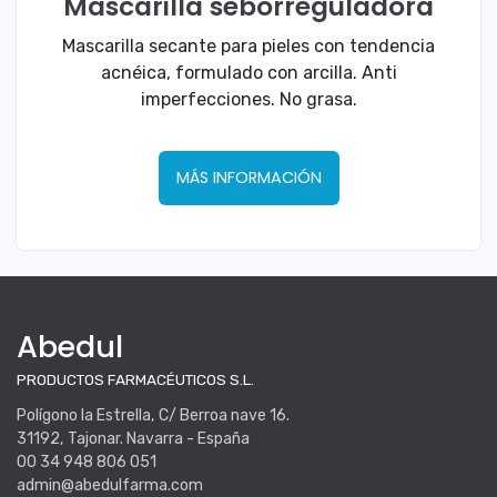
Mascarilla seborreguladora
Mascarilla secante para pieles con tendencia
acnéica, formulado con arcilla. Anti
imperfecciones. No grasa.
MÁS INFORMACIÓN
Abedul
PRODUCTOS FARMACÉUTICOS S.L.
Polígono la Estrella, C/ Berroa nave 16.
31192, Tajonar. Navarra - España
00 34 948 806 051
admin@abedulfarma.com