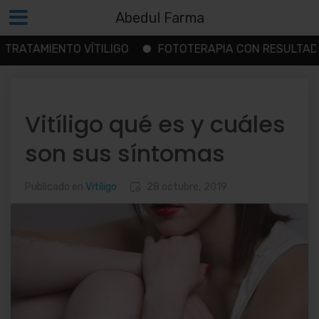
Abedul Farma
MIENTO VÍTILIGO
FOTOTERAPIA CON RESULTADOS
Saltar
al
contenido
Vitíligo qué es y cuáles
son sus síntomas
Publicado en
Vitíligo
28 octubre, 2019