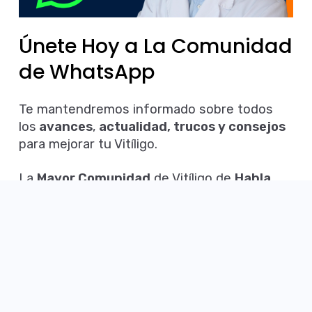
datos estadísticos.
Si sigues utilizando
este sitio
Únete Hoy a La Comunidad
asumiremos que
Líneas Abedul
estás de acuerdo.
de WhatsApp
con nuestra
Cuidado de la piel
Política de cookies
.
Línea dermocosmética
Te mantendremos informado sobre todos
Cuidado de mascotas
los
avances
,
actualidad, trucos y consejos
Vale
para mejorar tu Vitíligo.
Tratamientos
La
Mayor Comunidad
de Vitíligo de
Habla
Hispana
Vitíligo
Psoriasis
Dermatitis
Acné
QUIERO UNIRME
Anosmia
Política de cookies
Política de privacidad