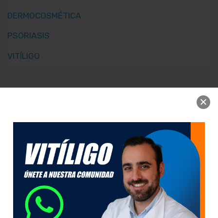
DERMOCOSMÉTICA
PSORIASIS
VITÍLIGO
Abedul
PRODUCTOS FARMACÉUTICOS S.L.
Polígono la Estrella, C/ Berroa nave 16.
Utilizamos cookies
31192, Tajonar. Navarra - España
propias y de
terceros con el fin
00 34 948 806 051
de mejorar la
admin@abedulfarma.com
experiencia de
usuario y recopilar