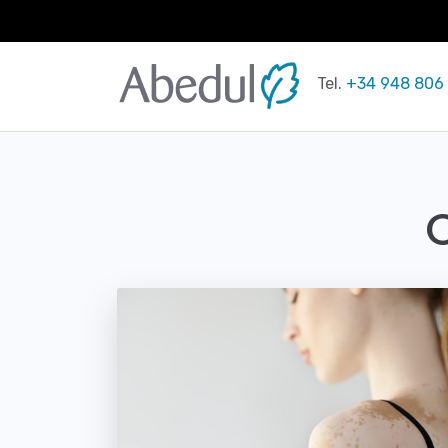
Saltar
al
Tel.
+34 948 806
contenido