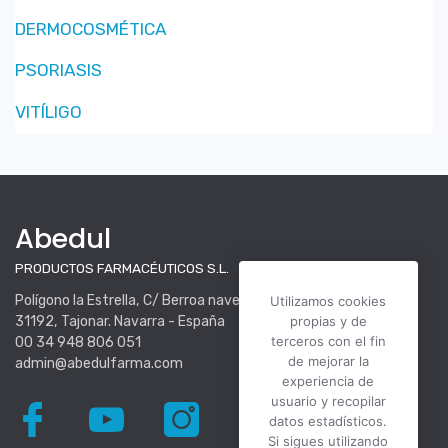
DERMOCOSMÉTICA
PSORIASIS
VITÍLIGO
Abedul
PRODUCTOS FARMACÉUTICOS S.L.
Polígono la Estrella, C/ Berroa nave 16.
Utilizamos cookies
31192, Tajonar. Navarra - España
propias y de
terceros con el fin
00 34 948 806 051
de mejorar la
admin@abedulfarma.com
experiencia de
usuario y recopilar
datos estadísticos.
Si sigues utilizando