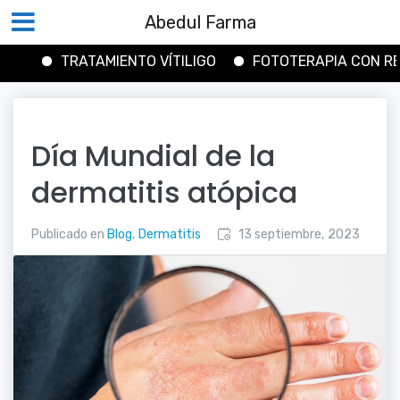
Abedul Farma
TRATAMIENTO VÍTILIGO
FOTOTERAPIA CON RESULTAD
Saltar
al
contenido
Día Mundial de la
dermatitis atópica
Publicado en
Blog
,
Dermatitis
13 septiembre, 2023