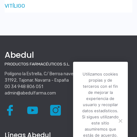
VITÍLIGO
Abedul
PRODUCTOS FARMACÉUTICOS S.L.
Polígono la Estrella, C/ Berroa nave 16.
Utilizamos cookies
31192, Tajonar. Navarra - España
propias y de
terceros con el fin
00 34 948 806 051
de mejorar la
admin@abedulfarma.com
experiencia de
usuario y recopilar
datos estadísticos.
Si sigues utilizando
este sitio
asumiremos que
Líneas Abedul
estás de acuerdo.