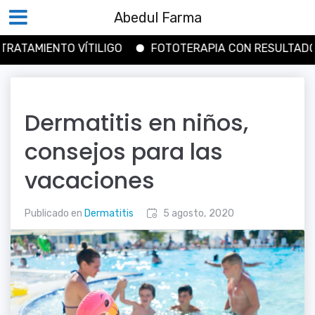
Abedul Farma
MIENTO VÍTILIGO
FOTOTERAPIA CON RESULTADOS
Saltar
al
contenido
Dermatitis en niños,
consejos para las
vacaciones
Publicado en
Dermatitis
5 agosto, 2020